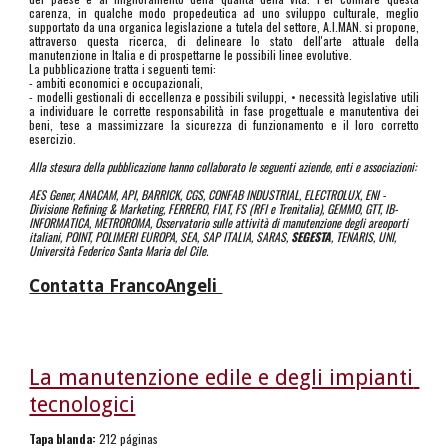
carenza, in qualche modo propedeutica ad uno sviluppo culturale, meglio
supportato da una organica legislazione a tutela del settore, A.I.MAN. si propone,
attraverso questa ricerca, di delineare lo stato dell'arte attuale della
manutenzione in Italia e di prospettarne le possibili linee evolutive.
La pubblicazione tratta i seguenti temi:
- ambiti economici e occupazionali,
- modelli gestionali di eccellenza e possibili sviluppi, • necessità legislative utili
a individuare le corrette responsabilità in fase progettuale e manutentiva dei
beni, tese a massimizzare la sicurezza di funzionamento e il loro corretto
esercizio.
Alla stesura della pubblicazione hanno collaborato le seguenti aziende, enti e associazioni:
AES Gener, ANACAM, API, BARRICK, CGS, CONFAB INDUSTRIAL, ELECTROLUX, ENI - 
Divisione Refining & Marketing, FERRERO, FIAT, FS (RFI e Trenitalia), GEMMO, GTT, IB-
INFORMATICA, METROROMA, Osservatorio sulle attività di manutenzione degli areoporti 
italiani, POINT, POLIMERI EUROPA, SEA, SAP ITALIA, SARAS, 
SEGESTA
, TENARIS, UNI, 
Università Federico Santa Maria del Cile.
Contatta FrancoAngeli 
La manutenzione edile e degli impianti 
tecnologici
Tapa blanda:
 212 páginas