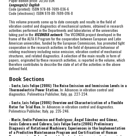
Paper edition price: 30,00 EUR
Language(s): English
Code (printed): ISBN 978-88-7699-036-6
Code (electronic): ISBN 978-88-7699-016-8 
This volume presents some up to date concepts and results in the field of 
vibration control and diagnostics of mechanical systems, obtained in research 
activities performed in the Departments and laboratories of the universities 
taking part in the 
VICONDIA network
. The VICONDIA project developed in the 
frame of the ALFA II Program for the cooperation between European and Latin 
American universities, funded by the European Commission, has promoted tight 
cooperation in the research activities in the field of dynamical behaviour of 
rotating machinery including noise emission, vibration control of mechanical 
structures, and related diagnostics. A selection of the main results in form of 
papers, originated by these research activities, is reported in the volume, which 
therefore contributes to describe the state of art of the activities in the above 
defined field.
Book Sections 
- Sexto, Luis Felipe (2006) The Noise Emission and Immission Levels in a 
Thermoelectric Power Station.
 In: Advances in vibration control and 
diagnostics. Polimetrica Publisher, Italy, pp. 227-234. 
- Sexto, Luis Felipe (2006) Overview and Characterization of a Flexible 
Rotor for Trial Run.
 In: Advances in vibration control and diagnostics. 
Polimetrica Publisher, Italy, pp. 235-246. 
- Marín, Evelio Palomino and Rodríguez, Ángel Sánchez and Gómez, 
Jesús Cabrera and Cabrera, Luis Felipe Sexto (2006) Preliminary 
Diagnosis of Rotational Machinery. Experiences in the Implementation 
of a Predictive Maintenance Program and Certification of Human 