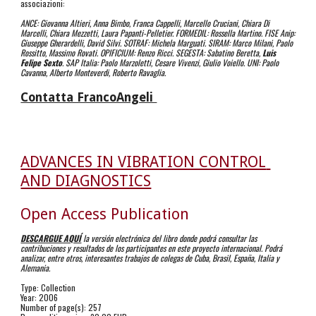
associazioni:
ANCE: Giovanna Altieri, Anna Bimbo, Franca Cappelli, Marcello Cruciani, Chiara Di 
Marcelli, Chiara Mezzetti, Laura Papanti-Pelletier. FORMEDIL: Rossella Martino. FISE Anip: 
Giuseppe Gherardelli, David Silvi. SOTRAF: Michela Marguati. SIRAM: Marco Milani, Paolo 
Rossitto, Massimo Rovati. OPIFICIUM: Renzo Ricci. SEGESTA: Sabatino Beretta, 
Luis 
Felipe Sexto
. SAP Italia: Paolo Marzoletti, Cesare Vivenzi, Giulio Voiello. UNI: Paolo 
Cavanna, Alberto Monteverdi, Roberto Ravaglia.
Contatta FrancoAngeli 
ADVANCES IN VIBRATION CONTROL 
AND DIAGNOSTICS
Open Access Publication
DESCARGUE AQUÍ
la versión electrónica del libro donde podrá consultar las 
contribuciones y resultados de los participantes en este proyecto internacional. Podrá 
analizar, entre otros, interesantes trabajos de colegas de Cuba, Brasil, España, Italia y 
Alemania.
Type: Collection
Year: 2006
Number of page(s): 257