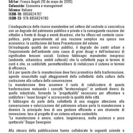
Editor:
 Franco Angeli (10 de mayo de 2010)
Colección:
 Economia e management
Idioma:
 Italiano
ISBN-10:
 8856824787
ISBN-13:
 978-8856824780
L'inadeguatezza delle risorse manutentive nel settore del costruito si concretizza
con un degrado del patrimonio pubblico e privato e la conseguente reazione dei
cittadini a fronte di disagi o eventi disastrosi, che ha riflessi nel contesto socio-
politico, porta generalmente ad una reazione semplice ma spesso non
economica: la sostituzione del bene.Presentazione del volume
Un'inadeguata qualità dei servizi pubblici, il degrado dei centri urbani e
l'inquinamento dell'ambiente sono cause di gravi disagi e dell'instaurarsi di
significative tensioni sociali. Esistono fabbisogni manutentivi inespressi
(ambiente, urbanistica, ambiti culturali) che la collettività paga in termini di
costi e che, se soddisfatti, permetterebbero di rivitalizzare il sistema in termini
di efficienza.
Ed è per questo che la manutenzione deve farsi promotrice della trasformazione,
agendo innanzitutto sugli atteggiamenti della collettività: dalla cultura della
costruzione alla cultura della conservazione.
La manutenzione deve assumere il ruolo di catalizzatore di questa
trasformazione mutuando i concetti "terotecnologici" in ambienti diversi da
quello industriale, fornendo la "progettualità" necessaria per affrontare e
soddisfare i "nuovi bisogni" e accrescendo la qualità delle città.
Il fabbisogno da parte della collettività di una maggior attenzione alla
conservazione e valorizzazione del patrimonio urbano porta la manutenzione a
divenire la principale leva di una gestione efficiente e uno strumento di
innovazione, teso al progetto di un sistema urbano sostenibile.
"La manutenzione è amore, sudore, lungimiranza, molta pazienza e poco
spettacolo" Beppe Severgnini
Alla stesura della pubblicazione hanno collaborato le seguenti aziende e