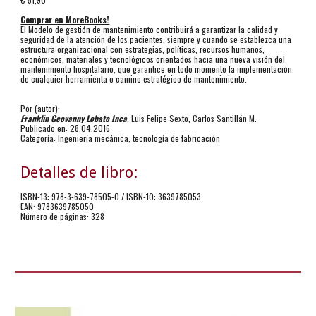
Comprar en MoreBooks!
El Modelo de gestión de mantenimiento contribuirá a garantizar la calidad y 
seguridad de la atención de los pacientes, siempre y cuando se establezca una 
estructura organizacional con estrategias, políticas, recursos humanos, 
económicos, materiales y tecnológicos orientados hacia una nueva visión del 
mantenimiento hospitalario, que garantice en todo momento la implementación 
de cualquier herramienta o camino estratégico de mantenimiento.
Por (autor):
Franklin Geovanny Lobato Inca
, Luis Felipe Sexto, Carlos Santillán M.
Publicado en: 28.04.2016
Categoría: Ingeniería mecánica, tecnología de fabricación
Detalles de libro:
ISBN-13: 978-3-639-78505-0 / ISBN-10: 3639785053
EAN: 9783639785050
Número de páginas: 328