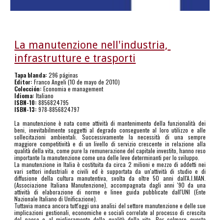
La manutenzione nell'industria, 
infrastrutture e trasporti
Tapa blanda:
 296 páginas
Editor:
 Franco Angeli (10 de mayo de 2010)
Colección:
 Economia e management
Idioma:
 Italiano
ISBN-10:
 8856824795
ISBN-13:
 978-8856824797
La manutenzione è nata come attività di mantenimento della funzionalità dei
beni, inevitabilmente soggetti al degrado conseguente al loro utilizzo e alle
sollecitazioni ambientali. Successivamente la necessità di una sempre
maggiore competitività e di un livello di servizio crescente in relazione alla
qualità della vita, come pure la remunerazione del capitale investito, hanno reso
importante la manutenzione come una delle leve determinanti per lo sviluppo.
La manutenzione in Italia è costituita da circa 2 milioni e mezzo di addetti nei
vari settori industriali e civili ed è supportata da un'attività di studio e di
diffusione della cultura manutentiva, svolta da oltre 50 anni dall'A.I.MAN.
(Associazione Italiana Manutenzione), accompagnata dagli anni '90 da una
attività di elaborazione di norme e linee guida pubblicate dall'UNI (Ente
Nazionale Italiano di Unificazione).
Tuttavia manca ancora tutt'oggi una analisi del settore manutenzione e delle sue
implicazioni gestionali, economiche e sociali correlate al processo di crescita
del paese e al miglioramento della qualità della vita. Per colmare questa